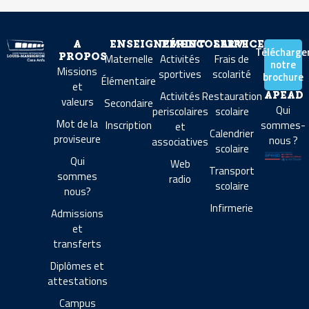
A
ENSEIGNEMENT
PÉRISCOLAIRE
SERVICES
Télécharge
Maternelle
Activités
Frais de
PROPOS
notre
Missions
sportives
scolarité
brochure
Élémentaire
et
Activités
Restauration
APEAD
valeurs
Secondaire
Qui
periscolaires
scolaire
Mot de la
Inscription
sommes-
et
Calendrier
proviseure
nous ?
associatives
scolaire
Qui
Web
Transport
sommes
radio
scolaire
nous?
Infirmerie
Admissions
et
transferts
Diplômes et
attestations
Campus