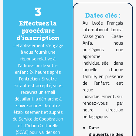
3
Dates clés :
Au Lycée Français
Effectuez la
International Louis-
procédure
Massignon Casa-
d’inscription
Anfa, nous
L’établissement s’engage
privilégions une
à vous fournir une
approche
réponse relative à
individualisée dans
l’admission de votre
laquelle chaque
enfant 24 heures après
famille, en présence
l’entretien. Si votre
de l’enfant, est
enfant est accepté, vous
reçue
recevrez un email
individuellement, sur
détaillant la démarche à
rendez-vous par
suivre auprès de notre
notre direction
établissement et auprès
pédagogique.
du Service de Coopération
et d’Action Culturelle
Date
(SCAC) pour valider son
d’ouverture des