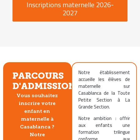
Inscriptions maternelle 2026-
2027
Notre établissement
PARCOURS
accueille les élèves de
D'ADMISSION
maternelle sur
Casablanca de la Toute
Vous souhaitez
Petite Section à La
inscrire votre
Grande Section.
enfant en
Notre ambition : offrir
maternelle à
aux enfants une
Casablanca ?
formation trilingue
Notre
conforme aux