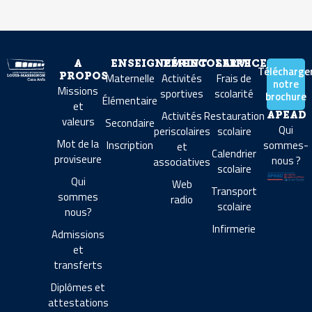
A
ENSEIGNEMENT
PÉRISCOLAIRE
SERVICES
Télécharge
Maternelle
Activités
Frais de
PROPOS
notre
Missions
sportives
scolarité
brochure
Élémentaire
et
Activités
Restauration
APEAD
valeurs
Secondaire
Qui
periscolaires
scolaire
Mot de la
Inscription
sommes-
et
Calendrier
proviseure
nous ?
associatives
scolaire
Qui
Web
Transport
sommes
radio
scolaire
nous?
Infirmerie
Admissions
et
transferts
Diplômes et
attestations